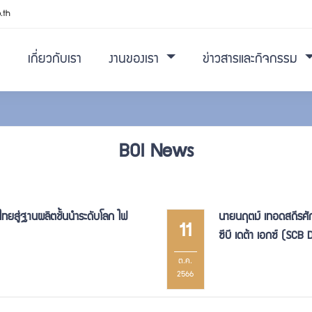
.th
เกี่ยวกับเรา
งานของเรา
ข่าวสารและกิจกรรม
BOI News
นไทยสู่ฐานผลิตชั้นนำระดับโลก ไฟ
นายนฤตม์ เทอดสถีรศักด
11
ซีบี เดต้า เอกซ์ (SCB
ต.ค.
2566