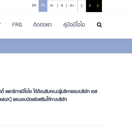
EN
TH
A- |
A |
A+
C
C
C
FAQ
ติดต่อเรา
คู่มือบีโอไอ
ค้นหา
ิ์ เลขาธิการบีโอไอ ได้ต้อนรับคณะผู้บริหารของบริษัท เอส
 DataX) และมอบบัตรส่งเสริมให้ทางบริษัท