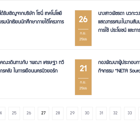
้รับเชิญจากบริษัท โซนี่ เทคโนโลยี
นางสาวพัชรดา นวกะวงษ
26
กอบรมนักเรียนนักศึกษาภายใต้โครงการ
แสดงทรรศนะในงานสัมมน
การใช้ ประโยชน์ และกา
ก.ย.
2566
่วมคณะเดินทางกับ ฯพณฯ เศรษฐา ทวี
กองพัฒนาผู้ประกอบการไ
21
ารคลัง ในการเยือนนครนิวยอร์ก
กิจกรรม “NETA Sour
ก.ย.
2566
4
25
26
27
28
29
30
31
32
33