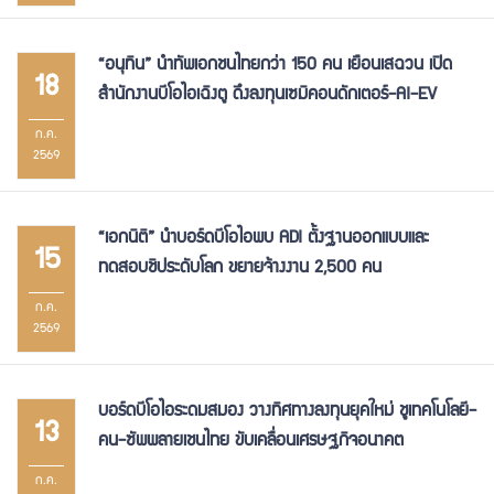
“อนุทิน” นำทัพเอกชนไทยกว่า 150 คน เยือนเสฉวน เปิด
18
สำนักงานบีโอไอเฉิงตู ดึงลงทุนเซมิคอนดักเตอร์-AI-EV
ก.ค.
2569
“เอกนิติ” นำบอร์ดบีโอไอพบ ADI ตั้งฐานออกแบบและ
15
ทดสอบชิประดับโลก ขยายจ้างงาน 2,500 คน
ก.ค.
2569
บอร์ดบีโอไอระดมสมอง วางทิศทางลงทุนยุคใหม่ ชูเทคโนโลยี-
13
คน-ซัพพลายเชนไทย ขับเคลื่อนเศรษฐกิจอนาคต
ก.ค.