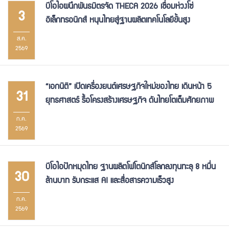
บีโอไอผนึกพันธมิตรจัด THECA 2026 เชื่อมห่วงโซ่
3
อิเล็กทรอนิกส์ หนุนไทยสู่ฐานผลิตเทคโนโลยีขั้นสูง
ส.ค.
2569
“เอกนิติ” เปิดเครื่องยนต์เศรษฐกิจใหม่ของไทย เดินหน้า 5
31
ยุทธศาสตร์ รื้อโครงสร้างเศรษฐกิจ ดันไทยโตเต็มศักยภาพ
ก.ค.
2569
บีโอไอปักหมุดไทย ฐานผลิตโฟโตนิกส์โลกลงทุนทะลุ 8 หมื่น
30
ล้านบาท รับกระแส AI และสื่อสารความเร็วสูง
ก.ค.
2569