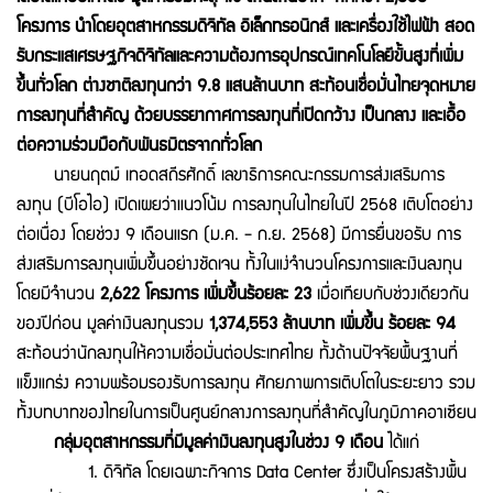
โครงการ นำโดยอุตสาหกรรมดิจิทัล อิเล็กทรอนิกส์ และเครื่องใช้ไฟฟ้า สอด
รับกระแสเศรษฐกิจดิจิทัลและความต้องการอุปกรณ์เทคโนโลยีขั้นสูงที่เพิ่ม
ขึ้นทั่วโลก ต่างชาติลงทุนกว่า 9.8 แสนล้านบาท สะท้อนเชื่อมั่นไทยจุดหมาย
การลงทุนที่สำคัญ ด้วยบรรยากาศการลงทุนที่เปิดกว้าง เป็นกลาง และเอื้อ
ต่อความร่วมมือกับพันธมิตรจากทั่วโลก
นายนฤตม์ เทอดสถีรศักดิ์ เลขาธิการคณะกรรมการส่งเสริมการ
ลงทุน (บีโอไอ) เปิดเผยว่าแนวโน้ม การลงทุนในไทยในปี 2568 เติบโตอย่าง
ต่อเนื่อง โดยช่วง 9 เดือนแรก (ม.ค. - ก.ย. 2568) มีการยื่นขอรับ การ
ส่งเสริมการลงทุนเพิ่มขึ้นอย่างชัดเจน ทั้งในแง่จำนวนโครงการและเงินลงทุน
โดยมีจำนวน
2,622 โครงการ เพิ่มขึ้นร้อยละ 23
เมื่อเทียบกับช่วงเดียวกัน
ของปีก่อน มูลค่าเงินลงทุนรวม
1,374,553 ล้านบาท เพิ่มขึ้น ร้อยละ 94
สะท้อนว่านักลงทุนให้ความเชื่อมั่นต่อประเทศไทย ทั้งด้านปัจจัยพื้นฐานที่
แข็งแกร่ง ความพร้อมรองรับการลงทุน ศักยภาพการเติบโตในระยะยาว รวม
ทั้งบทบาทของไทยในการเป็นศูนย์กลางการลงทุนที่สำคัญในภูมิภาคอาเซียน
กลุ่มอุตสาหกรรมที่มีมูลค่าเงินลงทุนสูงในช่วง 9 เดือน
ได้แก่
1. ดิจิทัล โดยเฉพาะกิจการ Data Center ซึ่งเป็นโครงสร้างพื้น