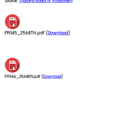
Source:
Thailand Board of Investment
PR145_2568TH.pdf (
Download
)
PR146_2568EN.pdf (
Download
)