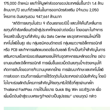
175,000 ตำแหน่ง และทำให้มูลค่าส่งออกของประเทศเพิ่มขึ้นกว่า 1.4 ล้าน
ล้านบาท/ปี ขณะที่ตัวเลขในขั้นการออกบัตรส่งเสริม มีจำนวน 2,050
โครงการ เงินลงทุนรวม 947,661 ล้านบาท
"สถิติการลงทุนในช่วง 9 เดือนแรกของปีนี้ แสดงให้เห็นถึงคลื่นการ
ลงทุนที่กำลังเคลื่อนตัวเข้าสู่ประเทศไทยอย่างต่อเนื่อง โดยเฉพาะในกิจการ
โครงสร้างพื้นฐานที่สำคัญ เช่น Data Center และอุตสาหกรรมใหม่ที่ใช้
เทคโนโลยีขั้นสูง เช่น กลุ่มเซมิคอนดักเตอร์ กลุ่มแผงวงจรอิเล็กทรอนิกส์
หรือ PCB และกิจการผลิตแบตเตอรี่ระดับเซลล์ ซึ่งจะเป็นหัวใจสำคัญในการ
เสริมความแข็งแกร่งของซัพพลายเชนให้กับอุตสาหกรรมหลักของไทย อย่าง
ยานยนต์และอิเล็กทรอนิกส์ การเพิ่มขึ้นของเม็ดเงินลงทุนนี้จะช่วยหนุนให้
เกิดการเติบโตของการจ้างงานบุคลากรไทย การพัฒนาทักษะและเทคโนโลยี
การส่งออก รวมถึงการเพิ่มการใช้วัตถุดิบในประเทศอย่างมีนัยสำคัญ โดยบี
โอไอจะเร่งผลักดันโครงการสำคัญให้ลงทุนจริงได้เร็วที่สุดผ่านกลไก
Thailand FastPass ภายใต้นโยบาย Quick Big Win ของรัฐบาล เพื่อ
เพิ่มเม็ดเงินเข้าสู่ระบบเศรษฐกิจอย่างเป็นรูปธรรม” นายนฤตม์ กล่าว