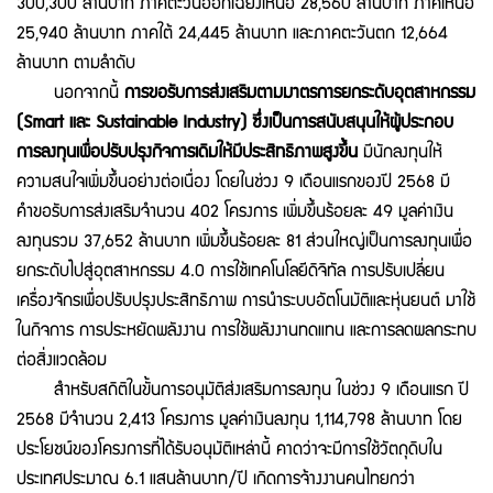
300,300 ล้านบาท ภาคตะวันออกเฉียงเหนือ 28,560 ล้านบาท ภาคเหนือ
25,940 ล้านบาท ภาคใต้ 24,445 ล้านบาท และภาคตะวันตก 12,664
ล้านบาท ตามลำดับ
นอกจากนี้
การขอรับการส่งเสริมตามมาตรการยกระดับอุตสาหกรรม
(Smart และ Sustainable Industry) ซึ่งเป็นการสนับสนุนให้ผู้ประกอบ
การลงทุนเพื่อปรับปรุงกิจการเดิมให้มีประสิทธิภาพสูงขึ้น
มีนักลงทุนให้
ความสนใจเพิ่มขึ้นอย่างต่อเนื่อง โดยในช่วง 9 เดือนแรกของปี 2568 มี
คำขอรับการส่งเสริมจำนวน 402 โครงการ เพิ่มขึ้นร้อยละ 49 มูลค่าเงิน
ลงทุนรวม 37,652 ล้านบาท เพิ่มขึ้นร้อยละ 81 ส่วนใหญ่เป็นการลงทุนเพื่อ
ยกระดับไปสู่อุตสาหกรรม 4.0 การใช้เทคโนโลยีดิจิทัล การปรับเปลี่ยน
เครื่องจักรเพื่อปรับปรุงประสิทธิภาพ การนำระบบอัตโนมัติและหุ่นยนต์ มาใช้
ในกิจการ การประหยัดพลังงาน การใช้พลังงานทดแทน และการลดผลกระทบ
ต่อสิ่งแวดล้อม
สำหรับสถิติในขั้นการอนุมัติส่งเสริมการลงทุน ในช่วง 9 เดือนแรก ปี
2568 มีจำนวน 2,413 โครงการ มูลค่าเงินลงทุน 1,114,798 ล้านบาท โดย
ประโยชน์ของโครงการที่ได้รับอนุมัติเหล่านี้ คาดว่าจะมีการใช้วัตถุดิบใน
ประเทศประมาณ 6.1 แสนล้านบาท/ปี เกิดการจ้างงานคนไทยกว่า