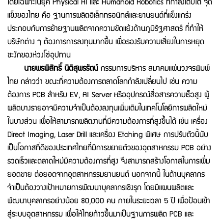
โดยเฉพาะในยุค Physical AI และ Humanoid Robotics ที่กำลังเติบโต จุด
แข็งของไทย คือ ฐานการผลิตอิเล็กทรอนิกส์และยานยนต์ที่แข็งแกร่ง
ประกอบกับการย้ายฐานผลิตจากความขัดแย้งด้านภูมิรัฐศาสตร์ ที่ทำให้
บริษัทต่าง ๆ ต้องการการลงทุนมากขึ้น เพื่อรองรับความเสี่ยงในการหยุด
ชะงักของห่วงโซ่อุปทาน
นายพรพิสิทธิ์ นิติสุพรรัตน์
กรรมการบริหาร สมาคมแผ่นวงจรพิมพ์
ไทย กล่าวว่า ขณะที่ความต้องการตลาดโลกกำลังเปลี่ยนไป เช่น ความ
ต้องการ PCB สำหรับ EV, AI Server หรืออุปกรณ์สื่อสารความเร็วสูง ผู้
ผลิตบางรายอาจมีความจำเป็นต้องลงทุนเพิ่มเติมในเทคโนโลยีการผลิตใหม่
ในบางส่วน เพื่อให้สามารถผลิตงานที่มีความต้องการที่สูงขึ้นได้ เช่น เครื่อง
Direct Imaging, Laser Drill และเครื่อง Etching พิเศษ การปรับตัวนี้นับ
เป็นโอกาสที่ดีของประเทศไทยที่มีการขยายตัวของอุตสาหกรรม PCB อย่าง
รวดเร็วและตลาดใหม่มีความต้องการที่สูง จึงสามารถสร้างโอกาสในการเพิ่ม
ยอดขาย ต่อยอดจากอุตสาหกรรมยานยนต์ นอกจากนี้ ในด้านบุคลากร
จำเป็นต้องวางเป้าหมายการพัฒนาบุคลากรเชิงรุก โดยมีแผนผลิตและ
พัฒนาบุคลากรอย่างน้อย 80,000 คน ภายในระยะเวลา 5 ปี เพื่อป้อนเข้า
สู่ระบบอุตสาหกรรม เพื่อให้ไทยก้าวขึ้นมาเป็นฐานการผลิต PCB และ