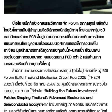
บีโอไอ ผนึกกำลังเอกชนและวิชาการ จัด Forum ถกกลยุทธ์ ผลักดัน
ไทยชิงโอกาสเป็นผู้นำฐานผลิตอิเล็กทรอนิกส์ภูมิภาค โดยเฉพาะกลุ่มเซมิ
คอนดักเตอร์ และ PCB ขั้นสูง ท่ามกลางการเปลี่ยนแปลงกติกาการค้าและ
ซัพพลายเชนโลก ชูความพร้อมระบบนิเวศการผลิตอิเล็กทรอนิกส์ใน
อาเซียน มุ่งสร้างมาตรการดึงดูดการลงทุนต้นน้ำ-ปลายน้ำ พัฒนาคน
รองรับอุตสาหกรรมอนาคต เผยยอดลงทุน PCB กว่า 2 แสนล้านบาท
เอกชนขานรับคลื่นลงทุนครั้งใหญ่
สำนักงานคณะกรรมการส่งเสริมการลงทุน (บีโอไอ) จัดเวทีใหญ่ BOI
Forum ในงาน Thailand Electronics Circuit Asia 2025 (THECA
2025) เมื่อวันที่ 20 สิงหาคม 2568 ณ ศูนย์นิทรรศการและการประชุมไบ
เทค กรุงเทพฯ ภายใต้หัวข้อ "
Building the Future: Investment
Policies Shaping Thailand’s Advanced Electronics and
Semiconductor Ecosystem
" โดยมีภาครัฐ ภาคเอกชน และภาควิชาการ
ร่วมแสดงวิสัยทัศน์และยุทธศาสตร์การผลักดันอุตสาหกรรมอิเล็กทรอนิกส์