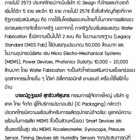
ภายในปี 2573 ประเทศไทยน่าจะมีบริษัท IC Design ทั้งไทยและต่างชาติ
เพิ่มได้อีก 5 ราย และอีก 10 ราย ภายในปี 2578 ซึ่งสิ่งสำคัญที่สุดที่ภาค
รัฐควรเร่งสนับสนุน คือ การใช้ไมโครชิพของคนไทยทั้งในภาคการผลิตของ
เอกชนและการจัดซื้อภาครัฐ นอกจากนี้ ภาครัฐต้องเริ่มแผนลงทุน Wafer
Fabrication ซึ่งมีความเป็นไปได้ 2 แบบ คือ โรงงานมาตรฐาน (Legacy
Standard CMOS Fab) ใช้เงินลงทุนประมาณ 50,000 ล้านบาท และ
โรงงานอุปกรณ์พิเศษ เช่น Micro Electro-Mechanical Systems
(MEMS), Power Devices, Photonics เงินลงทุน 10,000 – 20,000
ล้านบาท โดย Wafer Fabrication จะเป็นหัวใจช่วยเสริมความแข็งแกร่งของ
อุตสาหกรรมไทยอื่น ๆ ได้แก่ อิเล็กทรอนิกส์ ยานยนต์ เครื่องใช้ไฟฟ้าใน
บ้าน
นายณัฏฐพงษ์ สุทธิวงศ์สุนทร
กรรมการผู้จัดการใหญ่ บริษัท ยู
แทค ไทย จำกัด ผู้ให้บริการประกอบชิป (IC Packaging) กล่าวว่า
ประเทศไทยมีความพร้อมสำหรับการผลิตอุปกรณ์อัจฉริยะ ยูแทคมีความ
พร้อมในการผลิต MEMS ซึ่งเป็นส่วนหนึ่งของ Smart Devices และ
เซ็นเซอร์ขั้นสูง เช่น MEMS Accelerometer, Gyroscope, Pressure
Sensor, Timing Devices และ Humidity Sensors จากประสบการณ์ที่