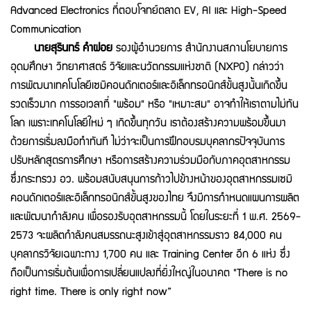
Advanced Electronics ที่ตอบโจทย์ตลาด EV, AI และ High-Speed
Communication
นายสุรินทร์ คำฝอย
รองผู้อำนวยการ สำนักงานสภานโยบายการ
อุดมศึกษา วิทยาศาสตร์ วิจัยและนวัตกรรมแห่งชาติ (NXPO) กล่าวว่า
การพัฒนาเทคโนโลยีเซมิคอนดักเตอร์และอิเล็กทรอนิกส์ขั้นสูงนั้นเกิดขึ้น
รวดเร็วมาก การรอเวลาที่ "พร้อม" หรือ "เหมาะสม" อาจทำให้เราตามไม่ทัน
โลก เพราะเทคโนโลยีใหม่ ๆ เกิดขึ้นทุกวัน เราต้องสร้างความพร้อมขึ้นมา
ด้วยการเริ่มลงมือทำทันที ไม่ว่าจะเป็นการฝึกอบรมบุคลากรปัจจุบันการ
ปรับหลักสูตรการศึกษา หรือการสร้างความร่วมมือกับภาคอุตสาหกรรม
ซึ่งกระทรวง อว. พร้อมสนับสนุนการก้าวไปข้างหน้าของอุตสาหกรรมเซมิ
คอนดักเตอร์และอิเล็กทรอนิกส์ขั้นสูงของไทย จึงมีการกำหนดแผนการผลิต
และพัฒนากำลังคน เพื่อรองรับอุตสาหกรรมนี้ โดยในระยะที่ 1 พ.ศ. 2569-
2573 จะผลิตกำลังคนสมรรถนะสูงเข้าสู่อุตสาหกรรมราว 84,000 คน
บุคลากรวิจัยเฉพาะทาง 1,700 คน และ Training Center อีก 6 แห่ง ซึ่ง
ถือเป็นการเริ่มต้นเพื่อการเปลี่ยนแปลงที่ยิ่งใหญ่ในอนาคต "There is no
right time. There is only right now”