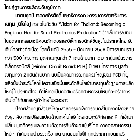
ไทยสู่ฐานการผลิตระดับภูมิภาค
นายนฤตม์ เทอดสถีรศักดิ์ เลขาธิการคณะกรรมการส่งเสริมการ
ลงทุน (บีโอไอ)
กล่าวในหัวข้อ "Vision for Thailand: Becoming a
Regional Hub for Smart Electronics Production” ว่าคลื่นการลงทุน
ในอุตสาหกรรมเซมิคอนดักเตอร์และอิเล็กทรอนิกส์ขั้นสูงในประเทศไทย ยัง
เติบโตอย่างต่อเนื่อง โดยตั้งแต่ปี 2565 - มิถุนายน 2568 มีการลงทุนรวม
กว่า 500 โครงการ มูลค่าลงทุนกว่า 7 แสนล้านบาท เฉพาะกลุ่มแผ่นวงจร
อิเล็กทรอนิกส์ (Printed Circuit Board: PCB) มี 180 โครงการ มูลค่า
ลงทุนกว่า 2 แสนล้านบาท นับเป็นคลื่นการลงทุนครั้งใหญ่ของ PCB ที่ผู้
ผลิตชั้นนำระดับโลกให้ความเชื่อมั่นและตัดสินใจเข้ามาลงทุนตั้งฐานการผลิต
ใหญ่ในประเทศไทย ทำให้เกิดเป็นคลัสเตอร์อุตสาหกรรมใหม่ที่จะสร้างการ
เติบโตให้กับเศรษฐกิจไทยในระยะยาว
ปัจจัยสำคัญที่ส่งผลให้อุตสาหกรรมอิเล็กทรอนิกส์ในตลาดโลกขยาย
ตัวสูง คือ การเปลี่ยนแปลงด้านเทคโนโลยี โดยเฉพาะดิจิทัล และ AI ที่เข้ามา
เปลี่ยนพฤติกรรมและความต้องการสินค้าของผู้บริโภค ภาคอุตสาหกรรม
ใหม่ ๆ ที่เติบโตอย่างรวดเร็ว เช่น ยานยนต์ไฟฟ้าทุกประเภท แบตเตอรี่