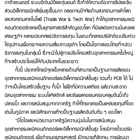
ดาต้าเซนเตอร์ ระบบอัตโนมัติและหุ่นยนต์ ซึ่งทำให้ความต้องการชิปและชิ้น
ส่วนอิเล็กทรอนิกส์เพิ่มสูงขึ้นมาก ตลอดจนปัจจัยด้านสงครามการค้าโลก
และสงครามเทคโนโลยี (Trade War & Tech War) ทำให้อุตสาหกรรมเซมิ
คอนดักเตอร์กลายเป็นยุทธศาสตร์สำคัญของโลก ที่มีผลต่อความมั่นคงและ
เศรษฐกิจ หลายประเทศแย่งชิงการลงทุน ในขณะที่หลายบริษัทต้องปรับห่วง
โซ่อุปทานเพื่อกระจายความเสี่ยงทางธุรกิจ โดยเป็นโอกาสของไทยที่จะช่วง
ชิงการลงทุนในกลุ่มนี้ ซึ่งจะนำไปสู่การปรับโครงสร้างอุตสาหกรรมครั้งใหญ่
ที่จะสร้างประโยชน์ให้กับประเทศในระยะยาว
ทั้งนี้ ประเทศไทยมีจุดแข็งหลายด้านที่สามารถเป็นฐานการผลิตของ
อุตสาหกรรมเซมิคอนดักเตอร์และอิเล็กทรอนิกส์ขั้นสูง รวมทั้ง PCB ได้ ไม่
ว่าจะเป็นโครงสร้างพื้นฐาน ทั้งน้ำ ไฟฟ้าที่มีความเสถียร พลังงานสะอาด
นิคมอุตสาหกรรม ระบบโลจิสติกส์ และซัพพลายเชนครอบคลุมต้นน้ำถึง
ปลายน้ำ และการสนับสนุนจากภาครัฐ ทำให้ไทยกลายเป็นแหล่งลงทุนที่โดด
เด่นในภูมิภาค และมีศักยภาพที่จะเป็นฐานผลิตอันดับต้น ๆ ของโลก
"บีโอไอและหน่วยงานภาครัฐมีความมุ่งมั่นในการสนับสนุน
อุตสาหกรรมเซมิคอนดักเตอร์และอิเล็กทรอนิกส์ขั้นสูง โดยมีการตั้งบอร์ด
เซมิคอนดักเตอร์ เพื่อกำหนดยุทธศาสตร์ เป้าหมายที่ชัดเจน การพัฒนา