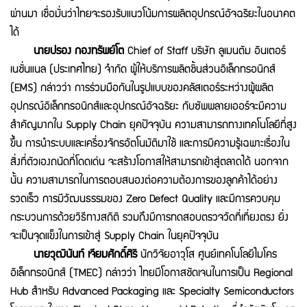
ผ่านมา เชื่อมั่นว่าไทยจะรองรับแนวโน้มการผลิตอุปกรณ์อัจฉริยะในอนาคต
ได้
นายปรอง กองทรัพย์โต
Chief of Staff บริษัท ลูเมนตัม อินเตอร์
เนชั่นแนล (ประเทศไทย) จำกัด ผู้ให้บริการผลิตชิ้นส่วนอิเล็กทรอนิกส์
(EMS) กล่าวว่า การร่วมมือกันในรูปแบบของคลัสเตอร์ระหว่างผู้ผลิต
อุปกรณ์อิเล็กทรอนิกส์และอุปกรณ์อัจฉริยะ กับซัพพลายเออร์จะมีความ
สำคัญมากใน Supply Chain ยุคปัจจุบัน ความสามารถทางเทคโนโลยีที่สูง
ขึ้น การนำระบบและเครี่องจักรอัตโนมัติมาใช้ และการมีความรู้เฉพาะเรื่องใน
สิ่งที่ตัวเองถนัดที่โดดเด่น จะสร้างโอกาสให้สามารถเข้าสู่ตลาดได้ นอกจาก
นั้น ความสามารถในการตอบสนองต่อความต้องการของลูกค้าได้อย่าง
รวดเร็ว การมีวัฒนธรรมของ Zero Defect Quality และมีการควบคุม
กระบวนการด้วยวิธีทางสถิติ รวมถึงมีการทดสอบตรวจวัดที่เที่ยงตรง ยิ่ง
จะเป็นจุดแข็งในการเข้าสู่ Supply Chain ในยุคปัจจุบัน
นายวุฒินันท์ เจียมศักดิ์ศิริ
นักวิจัยอาวุโส ศูนย์เทคโนโลยีไมโคร
อิเล็กทรอนิกส์ (TMEC) กล่าวว่า ไทยมีโอกาสชัดเจนในการเป็น Regional
Hub สำหรับ Advanced Packaging และ Specialty Semiconductors