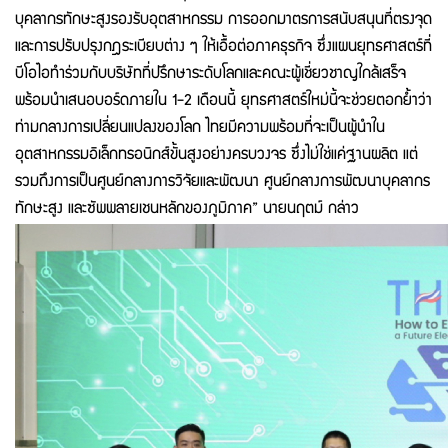
บุคลากรทักษะสูงรองรับอุตสาหกรรม การออกมาตรการสนับสนุนที่ตรงจุด
และการปรับปรุงกฎระเบียบต่าง ๆ ให้เอื้อต่อภาคธุรกิจ ซึ่งแผนยุทธศาสตร์ที่
บีโอไอทำร่วมกับบริษัทที่ปรึกษาระดับโลกและคณะผู้เชี่ยวชาญใกล้เสร็จ
พร้อมนำเสนอบอร์ดภายใน 1-2 เดือนนี้ ยุทธศาสตร์ใหม่นี้จะช่วยตอกย้ำว่า
ท่ามกลางการเปลี่ยนแปลงของโลก ไทยมีความพร้อมที่จะเป็นผู้นำใน
อุตสาหกรรมอิเล็กทรอนิกส์ขั้นสูงอย่างครบวงจร ซึ่งไม่ใช่แค่ฐานผลิต แต่
รวมถึงการเป็นศูนย์กลางการวิจัยและพัฒนา ศูนย์กลางการพัฒนาบุคลากร
ทักษะสูง และซัพพลายเชนหลักของภูมิภาค” นายนฤตม์ กล่าว