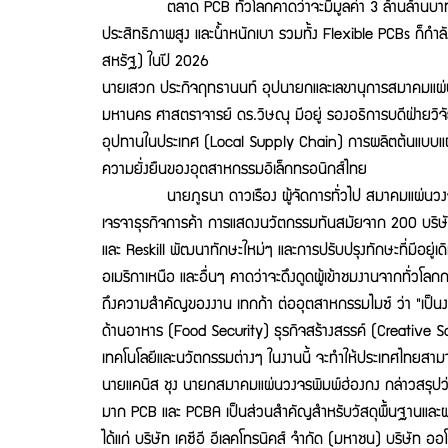
ตลาด PCB ทั่วโลกคาดว่าจะมีมูลค่า 3 ล้านล้านบาท (86.1
ประสิทธิภาพสูง และน้ำหนักเบา รวมทั้ง Flexible PCBs ก็กำล
สหรัฐ) ในปี 2026
นายเสวก ประกิจฤทธานนท์ อุปนายกและเลขานุการสมาคมแผ่นวงจรพ
มหานคร ศาสตราจารย์ ดร.วิษณุ มีอยู่ รองอธิการบดีฝ่ายวิจัย
อุปทานในประเทศ (Local Supply Chain) การผลิตต้นแบบแผงว
ความยั่งยืนของอุตสาหกรรมอิเล็กทรอนิกส์ไทย
นายภูธนา ดาวเรือง ผู้จัดการทั่วไป สมาคมแผ่นวงจรพิมพ์ไ
เจรจาธุรกิจการค้า การแสดงนวัตกรรมทันสมัยจาก 200 บริษัทชั
และ Reskill พัฒนาทักษะใหม่ๆ และการปรับปรุงทักษะที่มีอยู่เด
อเมริกาเหนือ และอื่นๆ คาดว่าจะดึงดูดผู้เข้าชมงานจากทั่ว
ถึงความสำคัญของงาน เทกก้า ต่ออุตสาหกรรมไมซ์ ว่า "เป็นง
ด้านอาหาร (Food Security) ธุรกิจสร้างสรรค์ (Creativ
เทคโนโลยีและนวัตกรรมต่างๆ ในงานนี้ จะทำให้ประเทศไทยสาม
นายแคนิส ชุง นายกสมาคมแผ่นวงจรพิมพ์ฮ่องกง กล่าวสรุปว่า 
มาก PCB และ PCBA เป็นส่วนสำคัญสำหรับวัสดุพื้นฐานและผล
ได้แก่ บริษัท เคซีอี อีเลคโทรนิคส์ จำกัด (มหาชน) บริษัท ออ