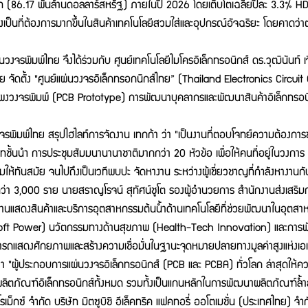
7 พันล้านดอลลาร์สหรัฐ) ภายในปี 2026 โดยเติบโตเฉลี่ยปีละ 3.3% HDI PCB
ังเป็นที่ต้องการมากขึ้นในสินค้าเทคโนโลยีสวมใส่และอุปกรณ์อัจฉริยะ โดยคาดว
ิมพ์ไทย จึงได้ร่วมกับ ศูนย์เทคโนโลยีไมโครอิเล็กทรอนิกส์ ดร.วุฒินันท์ เจีย
 จัดตั้ง "ศูนย์แผ่นวงจรอิเล็กทรอกนิกส์ไทย” (Thailand Electronics Circuit 
งจรพิมพ์ (PCB Prototype) การพัฒนาบุคลากรและพัฒนาสินค้าอิเล็กทรอนิกส์
ทย สรุปไฮไลท์การจัดงาน เทกก้า ว่า "เป็นงานที่ตอบโจทย์ความต้องการของภ
้นนำ การประชุมสัมมนานานาชาติมากกว่า 20 หัวข้อ เพื่อให้คนที่อยู่ในวงการ หร
ิมให้ทันสมัย จนไปถึงเป็นเวทีพบปะ จัดหางาน ระหว่างผู้เชี่ยวชาญที่กำลังหางานกั
โลกกว่า 3,000 ราย นายสราญโรจน์ สุทัศน์ชูโต รองผู้อำนวยการ สำนักงานส่งเสริ
านแสดงสินค้าและบริการอุตสาหกรรมต้นน้ำด้านเทคโนโลยีที่ช่วยพัฒนาในอุตสาห
e Soft Power) นวัตกรรมทางด้านสุขภาพ (Health-Tech Innovation) และการ
ารถแสดงศักยภาพและสร้างความเชื่อมั่นในฐานะจุดหมายปลายทางมูลค่าสูงแห่งเอเ
"ผู้ประกอบการแผ่นวงจรอิเล็กทรอนิกส์ (PCB และ PCBA) ทั่วโลก ล่าสุดให้ความ
ิตภัณฑ์อิเล็กทรอนิกส์ทั้งหมด รวมทั้งเป็นแกนหลักในการพัฒนาผลิตภัณฑ์ล้
โรเม็กซ์ จำกัด บริษัท มิตซูบิชิ อีเล็คทริค แฟคทอรี่ ออโตเมชั่น (ประเทศไทย) 