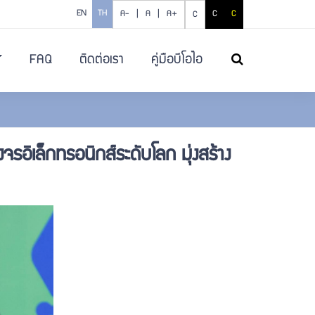
EN
TH
A- |
A |
A+
C
C
C
FAQ
ติดต่อเรา
คู่มือบีโอไอ
ค้นหา
อิเล็กทรอนิกส์ระดับโลก มุ่งสร้าง