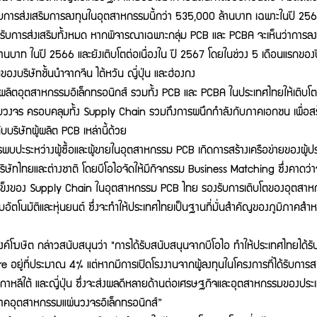
บการส่งเสริมการลงทุนในอุตสาหกรรมนี้กว่า 535,000 ล้านบาท เฉพาะในปี 2566 ม
รับการส่งเสริมทั้งหมด หากพิจารณาเฉพาะกลุ่ม PCB และ PCBA จะเห็นว่าการลงทุ
้านบาท ในปี 2566 และยังเติบโตต่อเนื่องใน ปี 2567 โดยในช่วง 5 เดือนแรกข
งบริษัทชั้นนำจากจีน ไต้หวัน ญี่ปุ่น และฮ่องกง
หกรรมอิเล็กทรอนิกส์ รวมทั้ง PCB และ PCBA ในประเทศไทยให้เติบโตอย่างย
จร ครอบคลุมทั้ง Supply Chain รวมถึงการผนึกกำลังกับภาคเอกชน เพื่อสร้
บบริษัทผู้ผลิต PCB เหล่านี้ด้วย
หว่างผู้ซื้อและผู้ขายในอุตสาหกรรม PCB เกิดการสร้างเครือข่ายของผู้ประก
ิษัทไทยและต่างชาติ โดยบีโอไอจัดให้มีกิจกรรม Business Matching ซึ่งคาดว่าจะมี
มแข็งของ Supply Chain ในอุตสาหกรรม PCB ไทย รองรับการเติบโตของอุตสาหกรรมท
ัตโนมัติและหุ่นยนต์ ซึ่งจะทำให้ประเทศไทยเป็นฐานที่มั่นสำคัญของภูมิภาคสำ
ล่าวสนับสนุนว่า "การได้รับสนับสนุนจากบีโอไอ ทำให้ประเทศไทยได้รับค
e อยู่ที่ประมาณ 4% แต่หากมีการเปิดโรงงานจากผู้ลงทุนในโครงการที่ได้รับกา
 เกาหลีใต้ และญี่ปุ่น ซึ่งจะส่งผลดีหลายด้านต่อเศรษฐกิจและอุตสาหกรรมของปร
ภาคอุตสาหกรรมแผ่นวงจรอิเล็กทรอนิกส์”