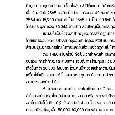
ดึงดูดการลงทุนจำนวนมาก โดยในช่วง 3 ปีที่ผ่านมา มีคำขอรั
เมื่อเทียบกับปี 2565 และคิดเป็นสัดส่วนร้อยละ 40 ของคำขอ
2564 และ 15,900 ล้านบาท ในปี 2565 เพิ่มเป็น 100,860 ล
โครงการ มูลค่ารวม 36,044 ล้านบาท ส่วนใหญ่เป็นการลงทุนขอ
ขณะนี้จึงเป็นห้วงเวลาสำคัญของการสร้างฐานการผลิตอุตสา
โดยขยายขอบเขตการส่งเสริมกลุ่มอุตสาหกรรม PCB แบบครบวง
สำหรับผู้ประกอบการไทยในการผลิตชิ้นส่วนและวัตถุดิบส่งให้กั
งาน THECA ในครั้งนี้ ถือเป็นเวทีสำคัญสำหรับการพบปะระ
ชิ้นส่วน การว่าจ้างผลิตและบริการ รวมถึงการร่วมทุนระหว่างบร
เกิดขึ้นกว่า 20,000 ล้านบาท โดยงานนี้จะช่วยสร้างความเข้
เครื่องใช้ไฟฟ้า ยานยนต์ โทรคมนาคม อุปกรณ์การแพทย์ ระบบอ
ของประเทศอย่างยั่งยืน
ด้านนายกสมาคมแผ่นวงจรพิมพ์ไทย นายพิธาน องค์โฆษิต ก
อิเล็กทรอนิกส์ของไทยมีส่วนแบ่งการตลาด หรือ Market Shar
ของไทยเติบโตได้ถึง 10% เป็นอันดับที่ 4 ของโลก รองจากจีน
ประเทศที่จะเพิ่มสูงขึ้น 50,000-80,000 ตำแหน่งงาน เฉพาะ