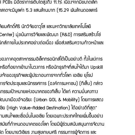
s มีอัตราการเติบโตสูงถึง 11.1% เนื่องจากมีขนาดเล็ก
่าตลาดจะมีมูลค่า 5.3 แสนล้านบาท (15.29 พันล้านดอลลาร์
มศักดิ์ศิริ นักวิจัยอาวุโส และมหาวิทยาลัยเทคโนโลยี
Center) มุ่งเน้นการวิจัยและพัฒนา (R&D) การเสริมสร้างโซ่
ภายในประเทศอย่างต่อเนื่อง เพื่อส่งเสริมความก้าวหน้าและ
าคอุตสาหกรรมอิเล็กทรอนิกส์ได้เป็นอย่างดี ทั้งในแง่การ
ือที่อยากเข้ามาในวงการ หรือนักธุรกิจที่สนใจได้มา Upskill
บเจ้าของธุรกิจและผู้ประกอบการจากทั่วโลก เอเชีย ยุโรป
มการจัดประชุมและนิทรรศการ (องค์การมหาชน) (ทีเส็บ) กล่าว
กรรมเป้าหมายแห่งอนาคตของทีเส็บ ได้แก่ ความมั่นคงทาง
พัฒนาเมืองอัจฉริยะ (Urban QOL & Mobility) โดยการแสดง
ชีย (High Value-Added Destination) ได้อย่างดีที่สุด”
สนใจและเชื่อมั่นในเอเชีย โดยเฉพาะประเทศไทยเพิ่มขึ้นอย่าง
ำสมัยที่กำหนดอนาคตของโลก โดยมีผู้ร่วมสนับสนุนการจัดงาน
จำกัด โดยนายวิเชียร งามสุขเกษมศรี กรรมการผู้จัดการ และ