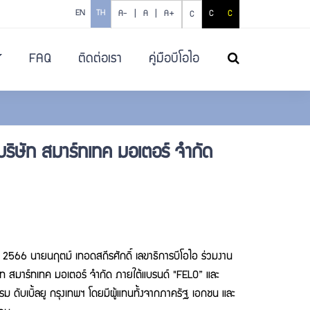
EN
TH
A- |
A |
A+
C
C
C
FAQ
ติดต่อเรา
คู่มือบีโอไอ
ค้นหา
บริษัท สมาร์ทเทค มอเตอร์ จำกัด
 นายนฤตม์ เทอดสถีรศักดิ์ เลขาธิการบีโอไอ ร่วมงาน
ัท สมาร์ทเทค มอเตอร์ จำกัด ภายใต้แบรนด์ "FELO” และ
ดับเบิ้ลยู กรุงเทพฯ โดยมีผู้แทนทั้งจากภาครัฐ เอกชน และ