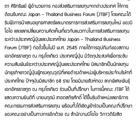
ตา ศิริทรัพย์ ผู้อำนวยการ กองส่งเสริมการลงทุนจากต่างประเทศ ให้การ
ต้อนรับคณะ
Japan - Thailand Business Forum (JTBF)
โดยคณะได้
รับฟังการนำเสนอยุทธศาสตร์และมาตรการการส่งเสริมการลงทุนใหม่ ของบี
โอไอ และแลกเปลี่ยนความคิดเห็นเกี่ยวกับแนวทางในการส่งเสริมการลงทุน
ระหว่างประเทศญี่ปุ่นและประเทศไทย
Japan - Thailand Business
Forum (JTBF)
ก่อตั้งขึ้นในปี พ.ศ.
2545
ภายใต้การอุปถัมภ์ของสถาน
เอกอัครราชทูต ณ กรุงโตเกียว ประเทศญี่ปุ่น มีวัตถุประสงค์เพื่อกระชับ
ความสัมพันธ์ระหว่างประเทศญี่ปุ่นและประเทศไทย มีสมาชิกเป็นนักลงทุน
นักธุรกิจชาวญี่ปุ่นผู้ทรงคุณวุฒิที่เคยดำรงตำแหน่งผู้บริหารประจำบริษัทที่
ประเทศไทย ปัจจุบันมีสมาชิก
68
ราย โดยมีนายสิงห์ทอง ลาภพิเศษพันธุ์
เอกอัครราชทูต ณ กรุงโตเกียว ร่วมเป็นที่ปรึกษา ในการนี้คณะ
JTBF
ได้
แสดงความยินดีที่ นายนฤตม์ เทอดสถีรศักดิ์ ได้ขึ้นรับตำแหน่งเลขาธิการ
คณะกรรมการส่งเสริมการลงทุน พร้อมทั้งได้เชิญเข้าร่วมเป็นคณะที่ปรึกษา
ของคณะอย่างเป็นทางการอีกด้วย ณ สำนักงานบีโอไอ วิภาวดีรังสิต